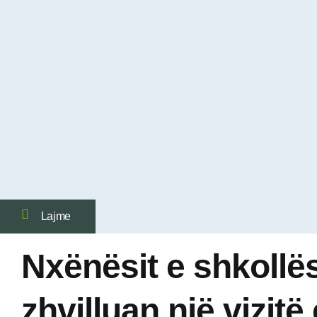
Lajme
Nxënësit e shkollë
zhvilluan një vizit