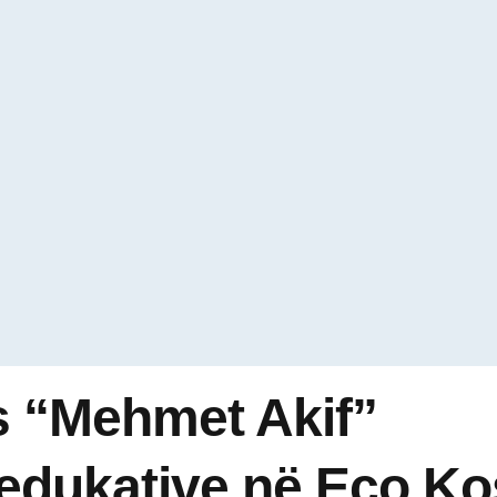
s “Mehmet Akif”
ë edukative në Eco Ko