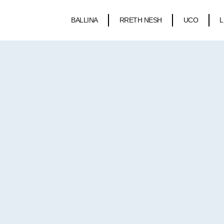
BALLINA
RRETH NESH
UCO
L